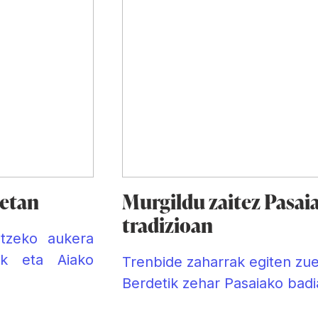
retan
Murgildu zaitez Pasaia
tradizioan
atzeko aukera
ak eta Aiako
Trenbide zaharrak egiten zuen
Berdetik zehar Pasaiako badia