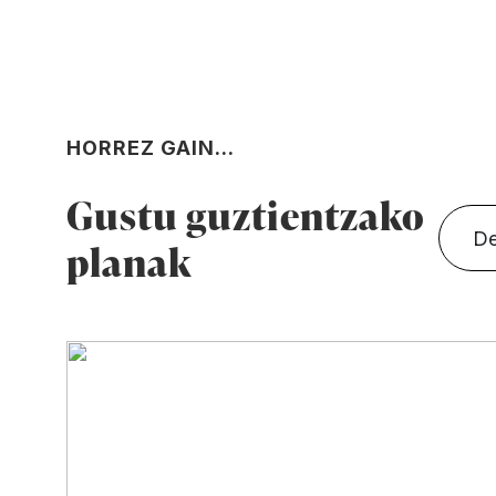
HORREZ GAIN...
Gustu guztientzako
De
planak