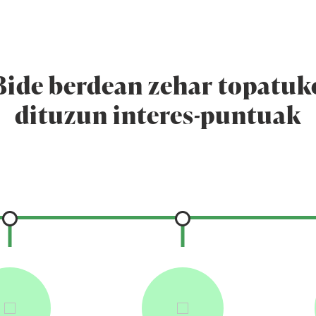
(
ea
Arditurri meatze gunea
Planak
Informazio p
Bide berdean zehar topatuk
dituzun interes-puntuak