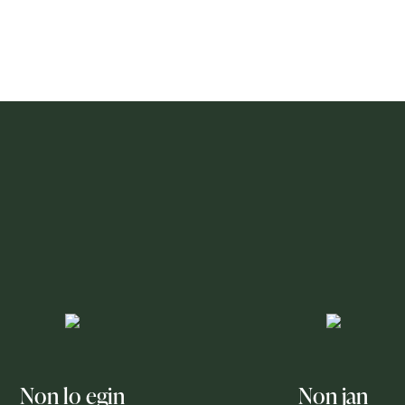
Non lo egin
Non jan