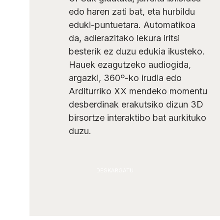
edo haren zati bat, eta hurbildu
eduki-puntuetara. Automatikoa
da, adierazitako lekura iritsi
besterik ez duzu edukia ikusteko.
Hauek ezagutzeko audiogida,
argazki, 360º-ko irudia edo
Arditurriko XX mendeko momentu
desberdinak erakutsiko dizun 3D
birsortze interaktibo bat aurkituko
duzu.
DESKARGATU