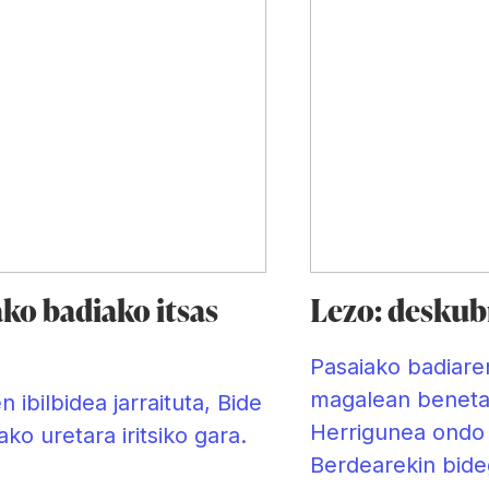
ko badiako itsas
Lezo: deskub
Pasaiako badiare
magalean benetak
 ibilbidea jarraituta, Bide
Herrigunea ondo 
ko uretara iritsiko gara.
Berdearekin bide