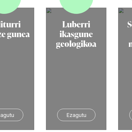
iturri
Luberri
S
e gunea
ikasgune
geologikoa
agutu
Ezagutu