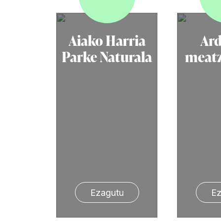
Aiako Harria
Ard
Parke Naturala
meatz
Ezagutu
Ez