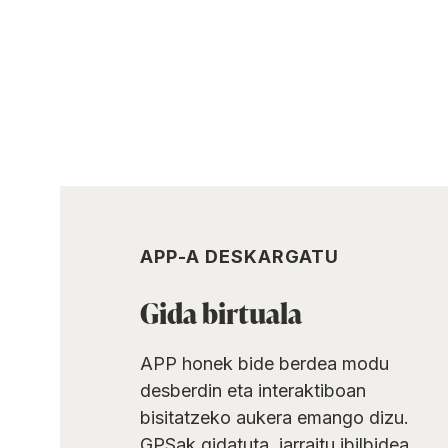
APP-A DESKARGATU
Gida birtuala
APP honek bide berdea modu
desberdin eta interaktiboan
bisitatzeko aukera emango dizu.
GPSak gidatuta, jarraitu ibilbidea