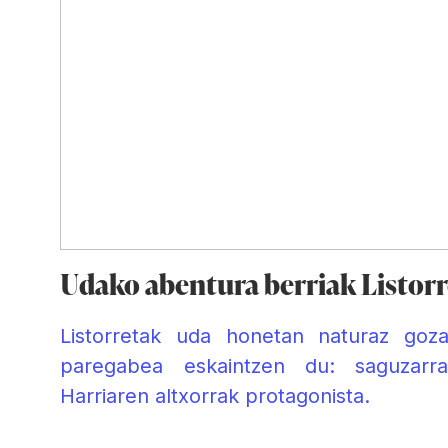
Udako abentura berriak Listor
Listorretak uda honetan naturaz goz
paregabea eskaintzen du: saguzarr
Harriaren altxorrak protagonista.