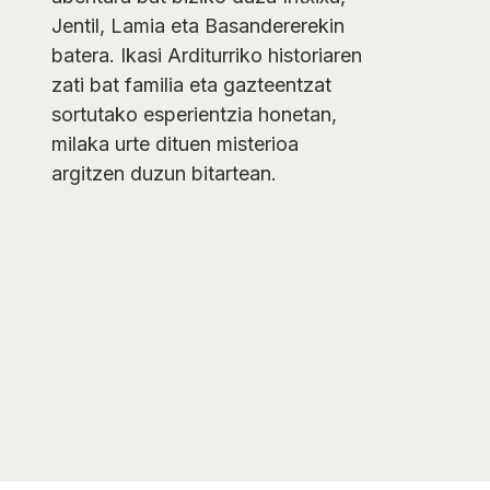
Jentil, Lamia eta Basandererekin
batera. Ikasi Arditurriko historiaren
zati bat familia eta gazteentzat
sortutako esperientzia honetan,
milaka urte dituen misterioa
argitzen duzun bitartean.