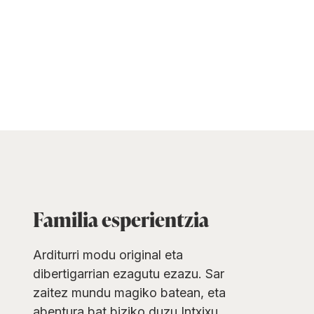
Familia esperientzia
Arditurri modu original eta
dibertigarrian ezagutu ezazu. Sar
zaitez mundu magiko batean, eta
abentura bat biziko duzu Intxixu,