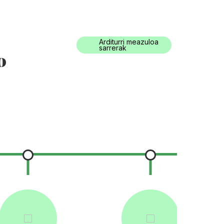
0034) 943 494 521
turismoa@oarsoaldea.eus
Arditurri meazuloa
raktikoa
Eu
sarrerak
o