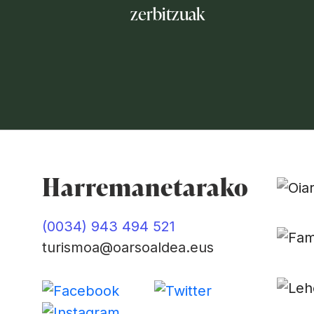
zerbitzuak
Harremanetarako
(0034) 943 494 521
turismoa@oarsoaldea.eus