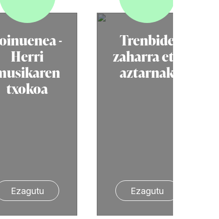
oinuenea -
Trenbide
Herri
zaharra eta
musikaren
aztarnak
txokoa
Ezagutu
Ezagutu