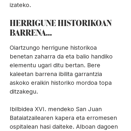
izateko.
HERRIGUNE HISTORIKOAN
BARRENA…
Oiartzungo herrigune historikoa
benetan zaharra da eta balio handiko
elementu ugari ditu bertan. Bere
kaleetan barrena ibilita garrantzia
askoko eraikin historiko mordoa topa
ditzakegu.
Ibilbidea XVI. mendeko San Juan
Bataiatzailearen kapera eta erromesen
ospitalean hasi daiteke. Alboan dagoen