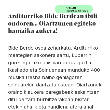
Ir directamente al contenido
Arditurri
meazuloa sarrerak
Arditurriko Bide Berdean ibili
ondoren… Oiartzunen egiteko
hamaika aukera!
Bide Berde osoa zeharkatu, Arditurriko
meategien sakonera sartu, Luberrin
gure inguruko paisaiari buruz guztia
ikasi edo eta Soinuenean munduko 400
musika tresna baino gehiagoren
soinuarekin dantzatu ostean, Oiartzunek
oraindik aukera paregabeak eskaintzen
ditu bertara hurbiltzerakoan bisitari
etekin ahalik eta handiena atera ahal