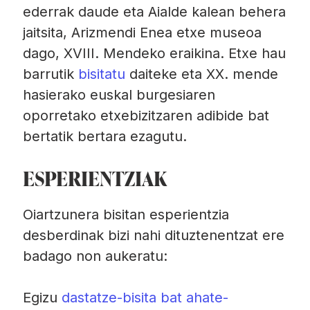
ederrak daude eta Aialde kalean behera
jaitsita, Arizmendi Enea etxe museoa
dago, XVIII. Mendeko eraikina. Etxe hau
barrutik
bisitatu
daiteke eta XX. mende
hasierako euskal burgesiaren
oporretako etxebizitzaren adibide bat
bertatik bertara ezagutu.
ESPERIENTZIAK
Oiartzunera bisitan esperientzia
desberdinak bizi nahi dituztenentzat ere
badago non aukeratu:
Egizu
dastatze-bisita bat ahate-