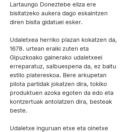
Lartaungo Doneztebe eliza ere
bisitatzeko aukera dago eskaintzen
diren bisita gidatuei esker.
Udaletxea herriko plazan kokatzen da,
1678. urtean eraiki zuten eta
Gipuzkoako gainerako udaletxeei
erreparatuz, salbuespena da, ez baitu
estilo platereskoa. Bere arkupetan
pilota partidak jokatzen dira, tokiko
produktuen azoka egoten da edo eta
kontzertuak antolatzen dira, besteak
beste.
Udaletxe inguruan etxe eta oinetxe