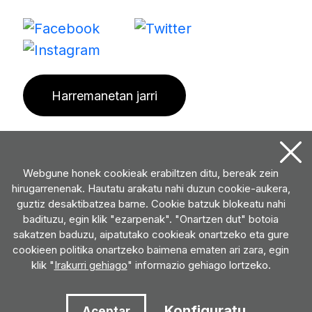
Harremanetan jarri
Webgune honek cookieak erabiltzen ditu, bereak zein
hirugarrenenak. Hautatu arakatu nahi duzun cookie-aukera,
guztiz desaktibatzea barne. Cookie batzuk blokeatu nahi
badituzu, egin klik "ezarpenak". "Onartzen dut" botoia
sakatzen baduzu, aipatutako cookieak onartzeko eta gure
cookieen politika onartzeko baimena ematen ari zara, egin
klik "
Irakurri gehiago
" informazio gehiago lortzeko.
Konfiguratu
Aceptar