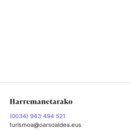
Harremanetarako
(0034) 943 494 521
turismoa@oarsoaldea.eus