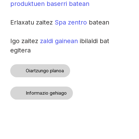
produktuen baserri batean
Erlaxatu zaitez
Spa zentro
batean
Igo zaitez
zaldi gainean
ibilaldi bat
egitera
Oiartzungo planoa
Informazio gehiago