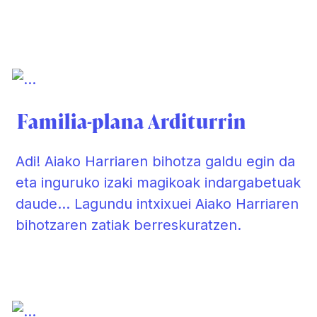
Familia-plana Arditurrin
Adi! Aiako Harriaren bihotza galdu egin da
eta inguruko izaki magikoak indargabetuak
daude… Lagundu intxixuei Aiako Harriaren
bihotzaren zatiak berreskuratzen.