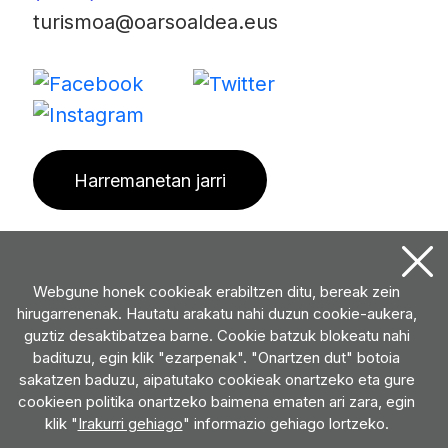
turismoa@oarsoaldea.eus
Harremanetan jarri
Webgune honek cookieak erabiltzen ditu, bereak zein
hirugarrenenak. Hautatu arakatu nahi duzun cookie-aukera,
guztiz desaktibatzea barne. Cookie batzuk blokeatu nahi
badituzu, egin klik "ezarpenak". "Onartzen dut" botoia
sakatzen baduzu, aipatutako cookieak onartzeko eta gure
cookieen politika onartzeko baimena ematen ari zara, egin
klik "
Irakurri gehiago
" informazio gehiago lortzeko.