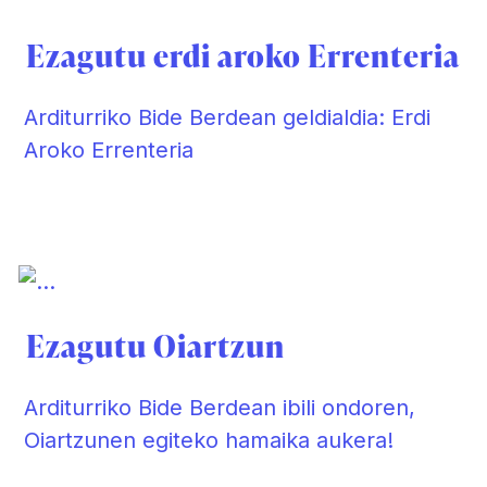
Ezagutu erdi aroko Errenteria
Arditurriko Bide Berdean geldialdia: Erdi
Aroko Errenteria
Ezagutu Oiartzun
Arditurriko Bide Berdean ibili ondoren,
Oiartzunen egiteko hamaika aukera!