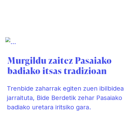
Murgildu zaitez Pasaiako
badiako itsas tradizioan
Trenbide zaharrak egiten zuen ibilbidea
jarraituta, Bide Berdetik zehar Pasaiako
badiako uretara iritsiko gara.