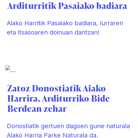
Arditurritik Pasaiako badiara
Aiako Harritik Pasaiako badiara, lurraren
eta itsasoaren doinuan dantzan!
Zatoz Donostiatik Aiako
Harrira, Arditurriko Bide
Berdean zehar
Donostiatik
gertuen dagoen gune naturala
Aiako Harria Parke Naturala
da.