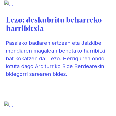
Lezo: deskubritu beharreko
harribitxia
Pasaiako badiaren ertzean eta Jaizkibel
mendiaren magalean benetako harribitxi
bat kokatzen da: Lezo. Herrigunea ondo
lotuta dago Arditurriko Bide Berdearekin
bidegorri sarearen bidez.