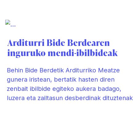
Arditurri Bide Berdearen
inguruko mendi-ibilbideak
Behin Bide Berdetik Arditurriko Meatze
gunera iristean, bertatik hasten diren
zenbait ibilbide egiteko aukera badago,
luzera eta zailtasun desberdinak dituztenak