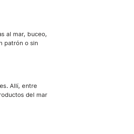
as al mar, buceo,
n patrón o sin
. Allí, entre
roductos del mar