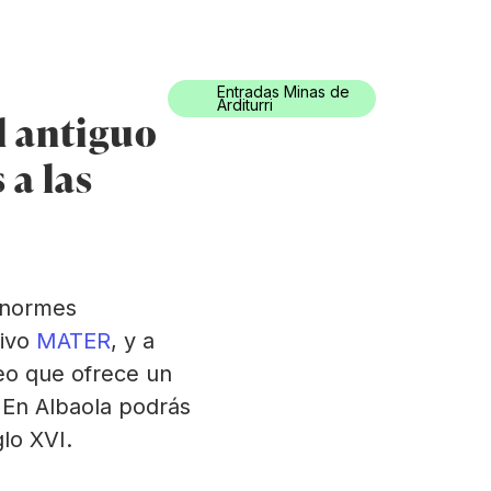
0034) 943 494 521
turismoa@oarsoaldea.eus
Entradas Minas de
práctica
Es
Arditurri
l antiguo
 a las
 enormes
tivo
MATER
, y a
seo que ofrece un
. En Albaola podrás
glo XVI.