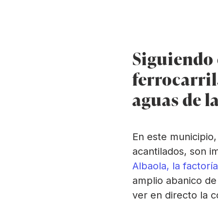
Ir directamente al contenido
Vía verde de Arditurri
Siguiendo 
ferrocarril
aguas de la
En este municipio,
acantilados, son i
Albaola, la factorí
amplio abanico de 
ver en directo la c