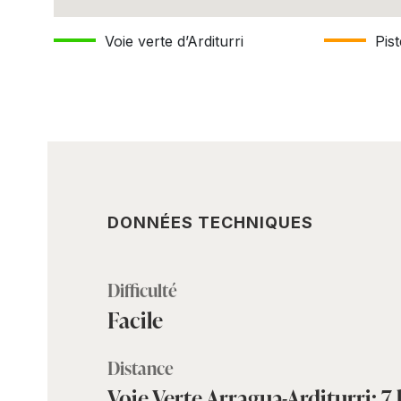
chemin balisé en vert
Che
Voie verte d’Arditurri
Pis
DONNÉES TECHNIQUES
Difficulté
Facile
Distance
Voie Verte Arragua-Arditurri: 7