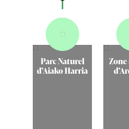
Parc Naturel
Zone 
d’Aiako Harria
d’Ar