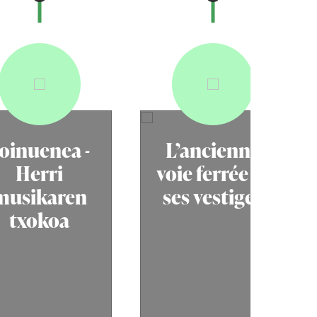
oinuenea -
L’ancienne
Herri
voie ferrée et
musikaren
ses vestiges
txokoa