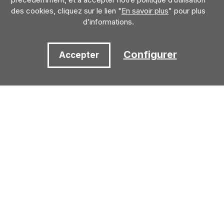
des cookies, cliquez sur le lien "
En savoir plus
" pour plus
d’informations.
Configurer
Accepter
Des horaires
Été
10:00 - 14:00 / 16:00 - 18:00
Hiver
10:00 - 14:00