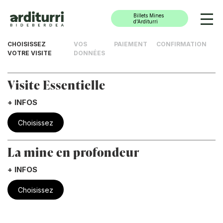
Billets Mines
d'Arditurri
CHOISISSEZ
VOS
PAIEMENT
CONFIRMATION
Ir directamente al contenido
ACHAT DE BILLETS
VOTRE VISITE
DONNÉES
Visite Essentielle
+ INFOS
Choisissez
La mine en profondeur
+ INFOS
Choisissez