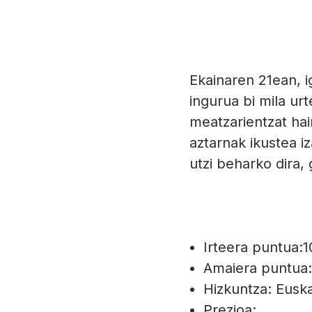
Ir directamente al contenido
Arditurriko bide berd
Ekainaren 21ean, ig
ingurua bi mila ur
meatzarientzat hai
aztarnak ikustea i
utzi beharko dira
Irteera puntua:1
Amaiera puntua:
Hizkuntza: Euska
Prezioa: