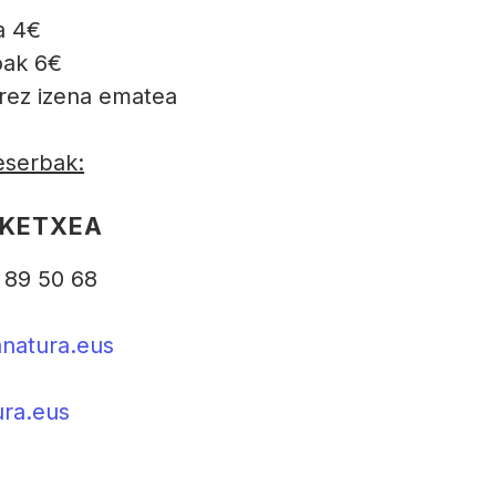
a 4€
oak 6€
rez izena ematea
eserbak:
RKETXEA
 89 50 68
anatura.eus
ra.eus