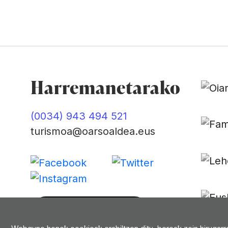
Harremanetarako
(0034) 943 494 521
turismoa@oarsoaldea.eus
Harremanetan jarri