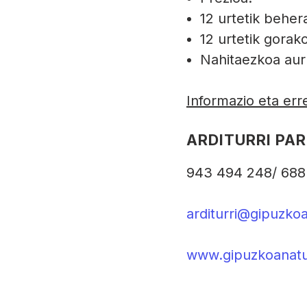
12 urtetik beher
12 urtetik gorak
Nahitaezkoa aur
Informazio eta err
ARDITURRI PA
943 494 248/ 688
arditurri@gipuzko
www.gipuzkoanatu