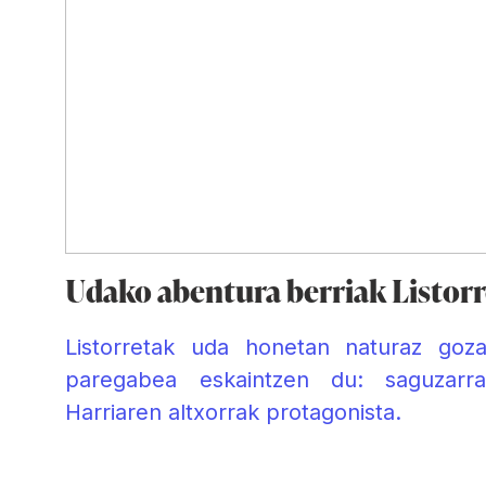
Udako abentura berriak Listor
Listorretak uda honetan naturaz goz
paregabea eskaintzen du: saguzarr
an,
Harriaren altxorrak protagonista.