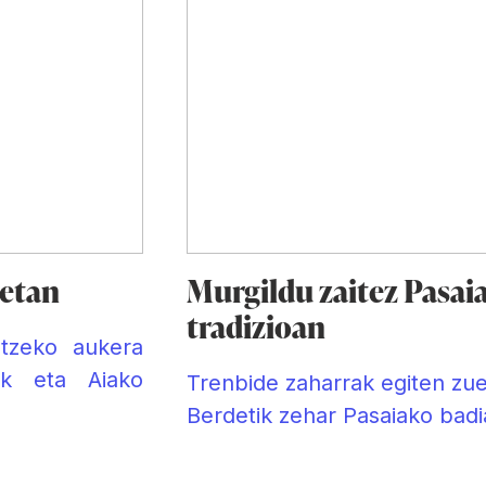
retan
Murgildu zaitez Pasaia
tradizioan
atzeko aukera
ak eta Aiako
Trenbide zaharrak egiten zuen
Berdetik zehar Pasaiako badia