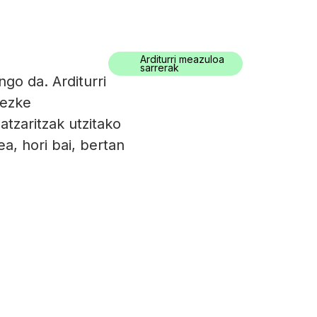
0034) 943 494 521
turismoa@oarsoaldea.eus
Arditurri meazuloa
raktikoa
Eu
sarrerak
ngo da. Arditurri
tezke
tzaritzak utzitako
a, hori bai, bertan