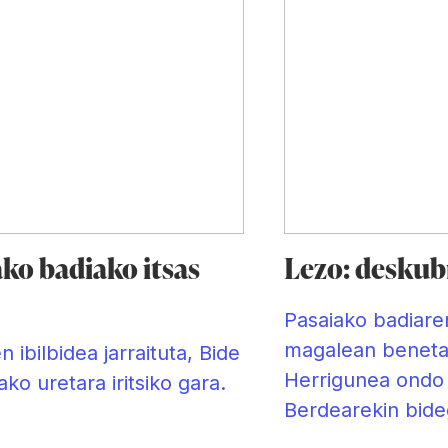
ko badiako itsas
Lezo: deskub
Pasaiako badiare
magalean benetak
 ibilbidea jarraituta, Bide
Herrigunea ondo 
ko uretara iritsiko gara.
Berdearekin bide