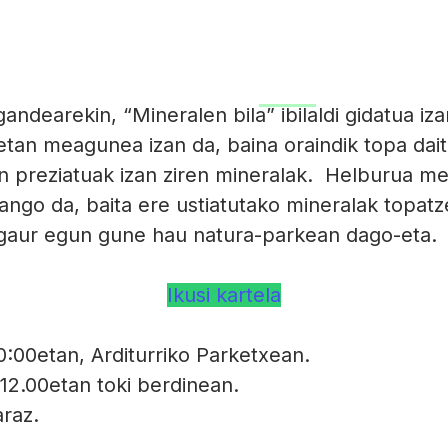
(
ea
Arditurri meatze gunea
Planak
Informazio p
andearekin, “Mineralen bila” ibilaldi gidatua iza
tetan meagunea izan da, baina oraindik topa dai
n preziatuak izan ziren mineralak. Helburua mea
zango da, baita ere ustiatutako mineralak topatze
, gaur egun gune hau natura-parkean dago-eta.
Ikusi kartela
0:00etan, Arditurriko Parketxean.
12.00etan toki berdinean.
raz.